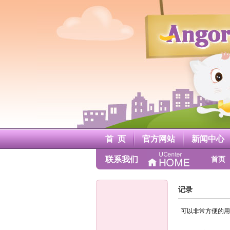
A
n
g
o
r
a
安
哥
鲁
官
方
网
站
首 页
官方网站
新闻中心
联系我们
首页
记录
可以非常方便的用