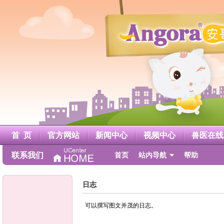
A
n
g
o
r
a
安
哥
鲁
官
方
网
站
首 页
官方网站
新闻中心
视频中心
兽医在线
联系我们
首页
站内导航
帮助
日志
可以撰写图文并茂的日志。