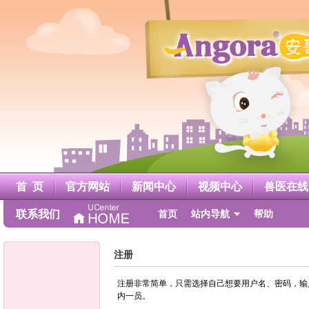
A
n
g
o
r
a
安
哥
鲁
官
方
网
站
首 页
官方网站
新闻中心
视频中心
兽医在线
联系我们
首页
站内导航
帮助
注册
注册非常简单，只需选择自己想要用户名、密码，输
内一员。