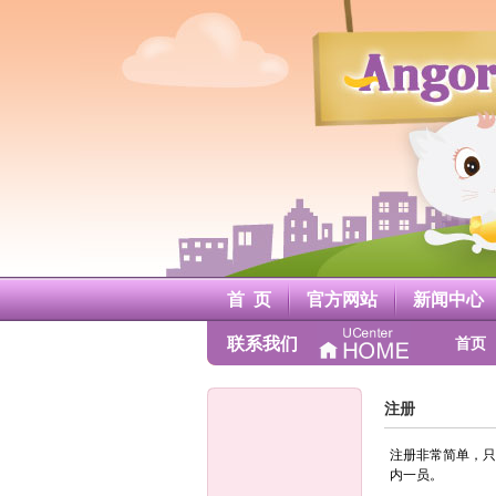
A
n
g
o
r
a
安
哥
鲁
官
方
网
站
首 页
官方网站
新闻中心
联系我们
首页
注册
注册非常简单，只
内一员。